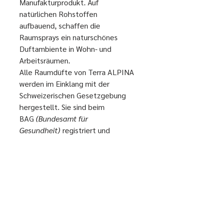
Manufakturprodukt. Auf
natürlichen Rohstoffen
aufbauend, schaffen die
Raumsprays ein naturschönes
Duftambiente in Wohn- und
Arbeitsräumen.
Alle Raumdüfte von Terra ALPINA
werden im Einklang mit der
Schweizerischen Gesetzgebung
hergestellt. Sie sind beim
BAG
(Bundesamt für
Gesundheit)
registriert und
entsprechen den IFRA-
Sicherheitsstandards. Die
Komposition ist frei von
synthetischen Emulgatoren,
Konservierungsmitteln und
Farbstoffen.