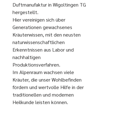
Duftmanufaktur in Wigoltingen TG
hergestellt.
Hier vereinigen sich über
Generationen gewachsenes
Kräuterwissen, mit den neusten
naturwissenschaftlichen
Erkenntnissen aus Labor und
nachhaltigen
Produktionsverfahren.
Im Alpenraum wachsen viele
Kräuter, die unser Wohlbefinden
fördern und wertvolle Hilfe in der
traditionellen und modernen
Heilkunde leisten können.
In den Terra ALPINA
Körperpflegeprodukten entfalten
sechs Bergkräuter ihre
wohltuenden und schützenden
Kräfte: Arnika, Gelber Enzian,