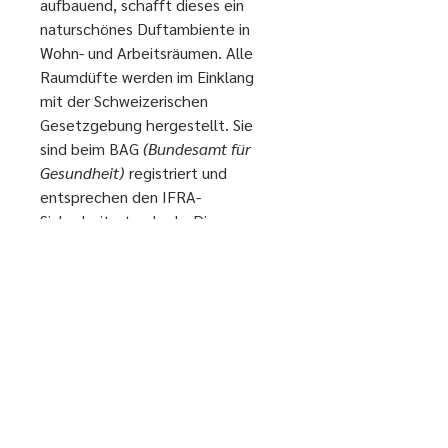
aufbauend, schafft dieses ein
naturschönes Duftambiente in
Wohn- und Arbeitsräumen. Alle
Raumdüfte werden im Einklang
mit der Schweizerischen
Gesetzgebung hergestellt. Sie
sind beim BAG
(Bundesamt für
Gesundheit)
registriert und
entsprechen den IFRA-
Sicherheitsstandards. Die
Komposition ist frei von
synthetischen Emulgatoren,
Konservierungsmitteln und
Farbstoffen.
looma gmbh
Barbara Fabrizio