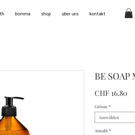
th
bomma
shop
über uns
kontakt
BE SOAP 
Pr
CHF 16.80
Grösse
*
Auswählen
Anzahl
*