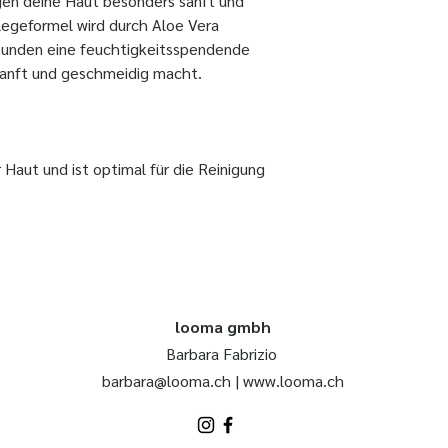
igen deine Haut besonders sanft und
legeformel wird durch Aloe Vera
Stunden eine feuchtigkeitsspendende
 sanft und geschmeidig macht.
er Haut und ist optimal für die Reinigung
looma gmbh
Barbara Fabrizio
barbara@looma.ch
|
www.looma.ch