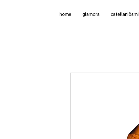
home
glamora
catellani&smi